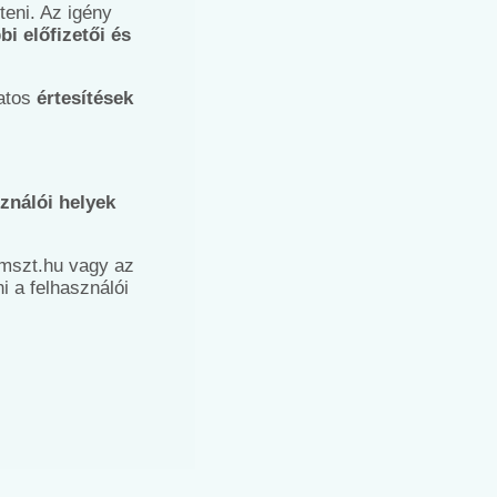
lteni. Az igény
bi előfizetői és
latos
értesítések
ználói helyek
mszt.hu vagy az
ni a felhasználói