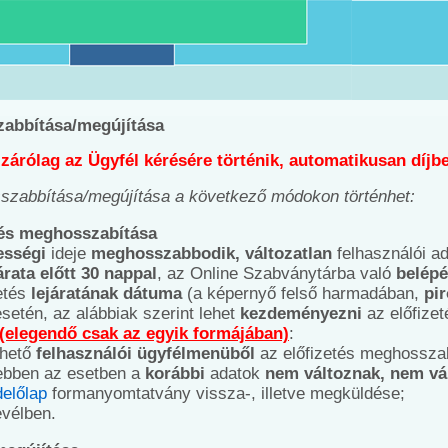
zabbítása/megújítása
izárólag az Ügyfél kérésére történik, automatikusan díj
szabbítása/megújítása a következő módokon történhet:
tés meghosszabítása
ességi
ideje
meghosszabbodik, változatlan
felhasználói ad
árata előtt 30 nappal
, az Online Szabványtárba való
belép
etés
lejáratának dátuma
(a képernyő felső harmadában,
pi
esetén, az alábbiak szerint lehet
kezdeményezni
az előfizet
(elegendő csak az egyik formájában)
:
rhető
felhasználói ügyfélmenüből
az előfizetés meghosszab
(ebben az esetben a
korábbi
adatok
nem változnak, nem vá
előlap
formanyomtatvány vissza-, illetve megküldése;
evélben.