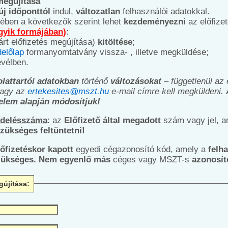
 megújítása
új időponttól
indul,
változatlan
felhasználói adatokkal.
tében a következők szerint lehet
kezdeményezni
az előfize
gyik formájában)
:
árt előfizetés megújítása)
kitöltése
;
előlap
formanyomtatvány vissza- , illetve megküldése;
evélben.
olattartói adatokban
történő
változásokat
– függetlenül az 
agy az
ertekesites@mszt.hu
e-mail címre kell megküldeni.
relem alapján módosítjuk!
ndelésszáma
: az
Előfizető által megadott
szám vagy jel, a
zükséges feltüntetni!
lőfizetéskor kapott
egyedi cégazonosító kód, amely a
felh
szükséges. Nem egyenlő más
céges vagy MSZT-s
azonosít
gújítása: