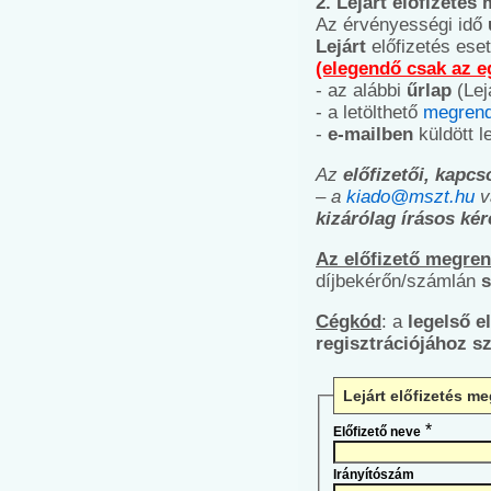
2. Lejárt előfizetés
Az érvényességi idő
Lejárt
előfizetés ese
(elegendő csak az e
- az alábbi
űrlap
(Lej
- a letölthető
megrend
-
e-mailben
küldött l
Az
előfizetői, kapcs
– a
kiado@mszt.hu
v
kizárólag írásos ké
Az előfizető megre
díjbekérőn/számlán
s
Cégkód
: a
legelső e
regisztrációjához 
Lejárt előfizetés me
*
Előfizető neve
Irányítószám