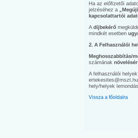
Ha az előfizetői ada
jelzéséhez a
„Megúj
kapcsolattartói ada
A
díjbekérő
megküldés
mindkét esetben
ugy
2. A Felhasználói h
Meghosszabbítás/me
számának
növelésér
A felhasználói helye
ertekesites@mszt.h
hely/helyek lemondásá
Vissza a főoldalra