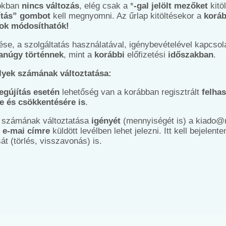
tokban
nincs változás
, elég csak a *
-gal jelölt mezőket
kitö
ítás” gombot
kell megnyomni. Az űrlap kitöltésekor a
koráb
tok módosíthatók!
e, a szolgáltatás használatával, igénybevételével kapcso
anúgy történnek
, mint a
korábbi
előfizetési
időszakban
.
elyek számának változtatása:
gújítás esetén
lehetőség van a korábban regisztrált
felhas
e és csökkentésére is
.
k számának változtatása
igényét
(mennyiségét is) a kiado@
u
e-mai címre
küldött levélben lehet jelezni. Itt kell bejelente
t (törlés, visszavonás) is.