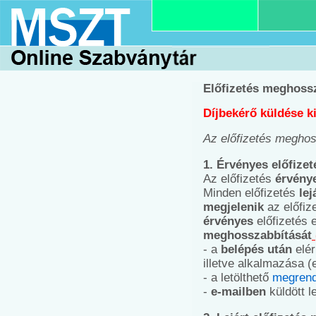
Előfizetés meghoss
Díjbekérő küldése k
Az előfizetés meghos
1. Érvényes előfize
Az előfizetés
érvény
Minden előfizetés
lej
megjelenik
az előfiz
érvényes
előfizetés 
meghosszabbítását
- a
belépés után
elé
illetve alkalmazása 
- a letölthető
megrend
-
e-mailben
küldött l