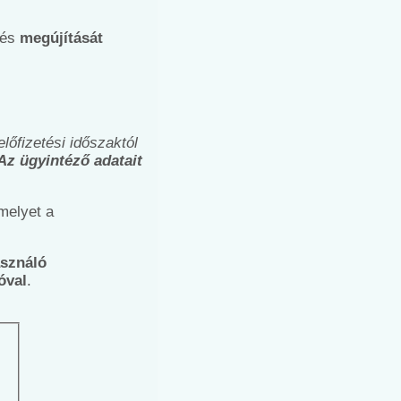
tés
megújítását
előfizetési időszaktól
Az ügyintéző adatait
melyet a
asználó
óval
.