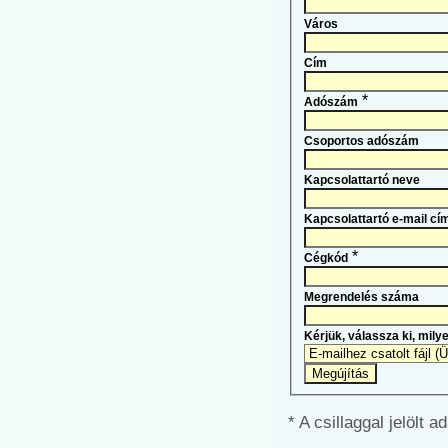
Város
Cím
*
Adószám
Csoportos adószám
Kapcsolattartó neve
Kapcsolattartó e-mail cí
*
Cégkód
Megrendelés száma
Kérjük, válassza ki, mily
* A csillaggal jelölt a