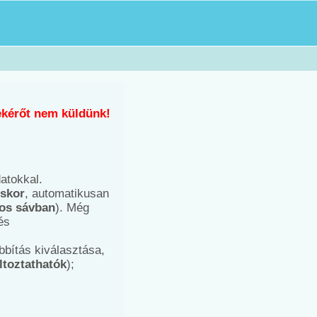
bekérőt nem küldünk!
atokkal.
éskor
, automatikusan
ros sávban
). Még
és
bítás kiválasztása,
ltoztathatók
);