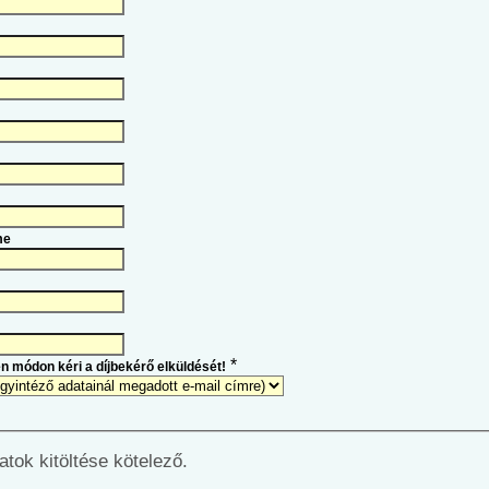
me
*
en módon kéri a díjbekérő elküldését!
datok kitöltése kötelező.